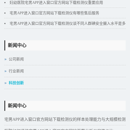
妇幼医院宅男APP进入窗口官方网站下载检测仪重要应用
宅男APP进入窗口官方网站下载检测仪有哪些售后服务
宅男APP进入窗口官方网站下载检测仪谈不同人群碘安全摄入水平是多
新闻中心
公司新闻
行业新闻
科技创新
新闻中心
宅男APP进入窗口官方网站下载检测仪的样本处理能力与大规模检测