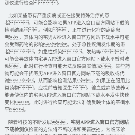
测仪进行检查。
比如某些患有严重疾病或正在接受特殊治疗的患
者，可能会影响宅男APP进入窗口官方网站下载的
检测结果。例如，正在进行化疗的癌症患
者，其体内的宅男APP进入窗口官方网站下载水平可能
会受到药物的影响。处于急性疾病发作期的患
者，如急性感染、发热等，
可能会导致体内宅男APP进入窗口官方网站下载水平暂时波
动，此时进行检查可能无法反映真实情况。某些药
物可能会干扰宅男APP进入窗口官方网站下载的吸收或代
谢，从而影响检测结果。如果正在服用此
类药物，应提前告知医生。输血或静脉营养可
能会使体内的宅男APP进入窗口官方网站下载水平发生快速
变化，此时进行检查可能无法准确反映个体的基础水
平。
随着科技的不断发展，
宅男APP进入窗口官方网站
下载检测仪
检查的方法将不断改进和完善，为临床诊