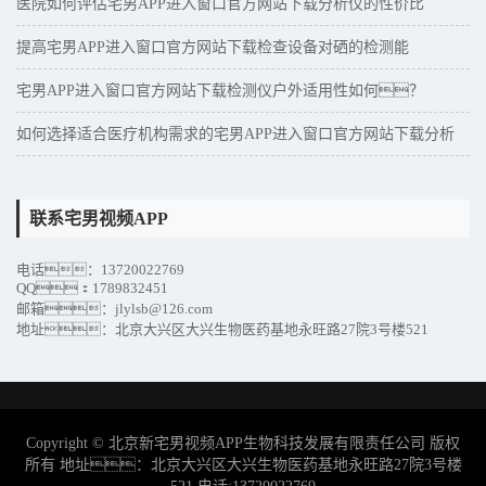
需求
医院如何评估宅男APP进入窗口官方网站下载分析仪的性价比
提高宅男APP进入窗口官方网站下载检查设备对硒的检测能
力？
宅男APP进入窗口官方网站下载检测仪户外适用性如何？
如何选择适合医疗机构需求的宅男APP进入窗口官方网站下载分析
仪？
联系宅男视频APP
电话：13720022769
QQ：1789832451
邮箱：jlylsb@126.com
地址：北京大兴区大兴生物医药基地永旺路27院3号楼521
Copyright © 北京新宅男视频APP生物科技发展有限责任公司 版权
所有 地址：北京大兴区大兴生物医药基地永旺路27院3号楼