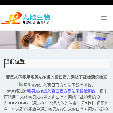
Toggl
naviga
当前位置
哪些人不能用宅男APP进入窗口官方网站下载检测仪检查
大家都知道
宅男APP进入窗口官方网站下载检测仪
时很多
医院用于人体宅男APP进入窗口官方网站下载检测的设
备，通过检查了解人体的健康情况。但是也
有一些人群不能简单通过宅男APP进入窗口官方网站下载检