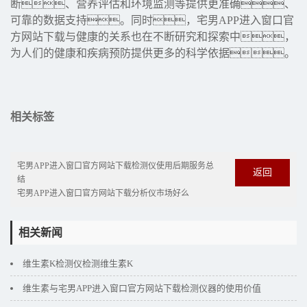
断、营养评估和环境监测等提供更准确、
可靠的数据支持。同时，宅男APP进入窗口官
方网站下载与健康的关系也在不断研究和探索中，
为人们的健康和疾病预防提供更多的科学依据。
相关标签
宅男APP进入窗口官方网站下载检测仪使用后期服务总
返回
结
宅男APP进入窗口官方网站下载分析仪市场好么
相关新闻
维生素K检测仪检测维生素K
维生素与宅男APP进入窗口官方网站下载检测仪器的使用价值