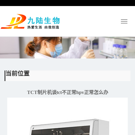
Toggl
naviga
当前位置
TCT制片机谈tct不正常hpv正常怎么办